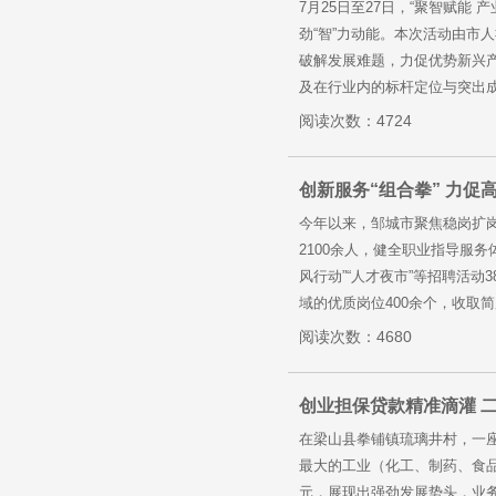
7月25日至27日，“聚智赋
劲“智”力动能。本次活动由市
破解发展难题，力促优势新兴
及在行业内的标杆定位与突出成
阅读次数：4724
创新服务“组合拳” 力促
今年以来，邹城市聚焦稳岗扩岗
2100余人，健全职业指导服
风行动”“人才夜市”等招聘活
域的优质岗位400余个，收取简
阅读次数：4680
创业担保贷款精准滴灌 
在梁山县拳铺镇琉璃井村，一
最大的工业（化工、制药、食品等
元，展现出强劲发展势头，业