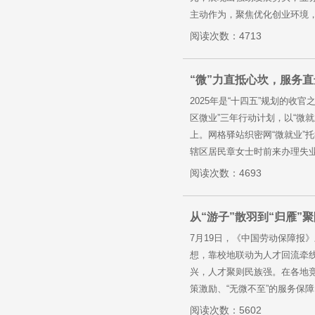
主动作为，聚焦优化创业环境，
阅读次数：4713
“微”力直抵心坎，服务直
2025年是“十四五”规划的
区微业”三年行动计划，以“微就
上。网格驿站织密网“微就业”
辖区居民章女士时前来办理失业
阅读次数：4693
从“游子”散羽到“归雁”
7月19日，《中国劳动保障报
想，靠校地联动为人才回流牵
兴，人才聚则民族强。在各地竞
策激励、“无微不至”的服务保障、
阅读次数：5602