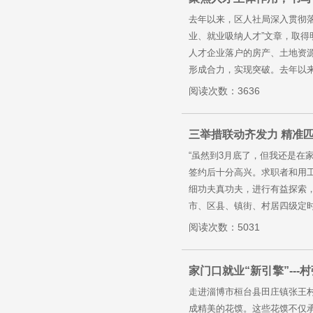
去年以来，区人社局深入贯彻落
业、就业吸纳人才”文章，取得
人才企业落户的房产、土地资
形成合力，实现突破。去年以来
阅读次数：3636
三举措联动齐发力 精准
“虽然到3月底了，但我还是在
签约后十分高兴。求职者和用
细功夫真功夫，进行有益探索
市、区县、镇街、村居四级定时
阅读次数：5031
家门口就业“新引擎”--
走进淄博市桓台县田庄镇张王
成精美的花馍。这些花馍不仅