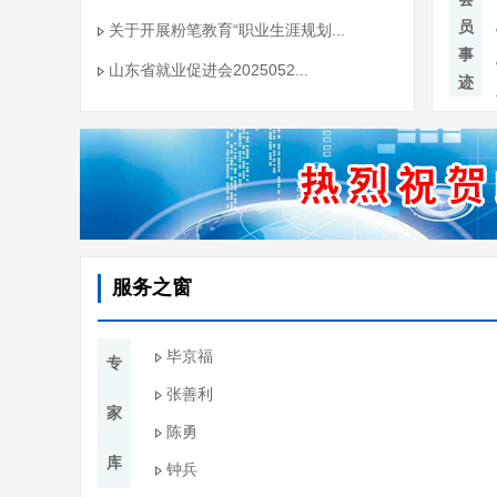
员
关于开展粉笔教育“职业生涯规划...
事
山东省就业促进会2025052...
迹
服务之窗
毕京福
专
张善利
家
陈勇
库
钟兵