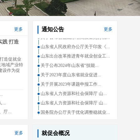
通知公告
更多
更多
践 打造
 打造促就业
足地域产业特
建设作为促
.
..
...
就促会概况
更多