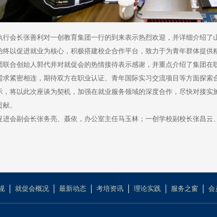
执行会长张善利对一创教育集团一行的到来表示热烈欢迎，并详细介绍了
始终以促进就业为核心，积极搭建校企合作平台，致力于为青年群体提供
团联合创始人郭代井对就促会的热情接待表示感谢，并重点介绍了集团在
需求紧密相连，期待双方在职业认证、青年国际实习交流项目等方面探索
示，将以此次座谈为契机，加强在就业服务领域的深度合作，尽快对接实
贡献。
促进会副会长张务亮、聂依，办公室主任马玉林；一创学校副校长张昌云
规
就促会概况
最新动态
考培资讯
理论实践
服务之窗
会