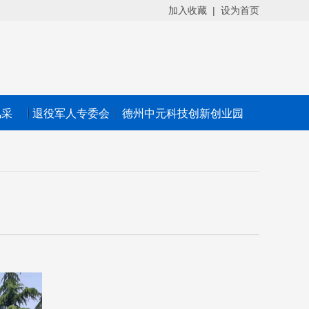
加入收藏
|
设为首页
风采
退役军人专委会
德州中元科技创新创业园