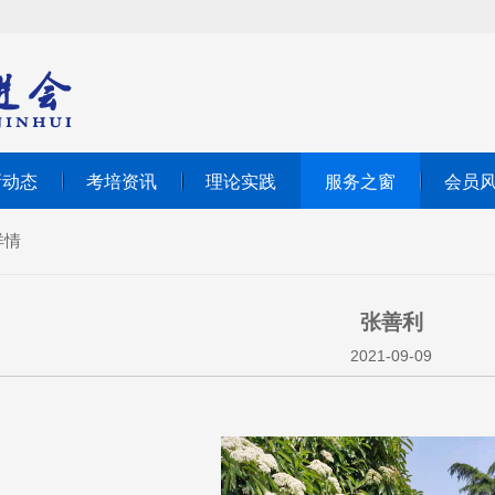
新动态
考培资讯
理论实践
服务之窗
会员
详情
张善利
2021-09-09