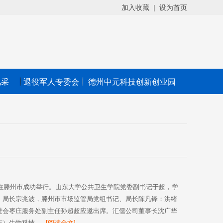
加入收藏
|
设为首页
风采
退役军人专委会
德州中元科技创新创业园
式在滕州市成功举行。山东大学公共卫生学院党委副书记于超，学
、局长宗兆波，滕州市市场监管局党组书记、局长陈凡锋；洪绪
进会枣庄服务处副主任孙超超应邀出席。汇儒公司董事长沈广华
生物科技...
[阅读全文]