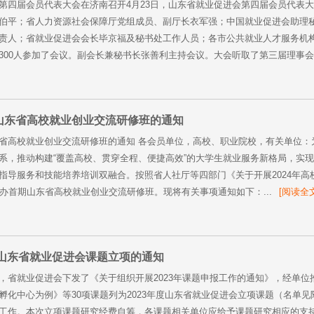
第四届会员代表大会在济南召开4月23日，山东省就业促进会第四届会员代表
伯平；省人力资源社会保障厅党组成员、副厅长衣军强；中国就业促进会助理
责人；省就业促进会会长毕京福及秘书处工作人员；各市公共就业人才服务机
300人参加了会议。副会长兼秘书长张善利主持会议。大会听取了第三届理事会工
山东省高校就业创业交流研修班的通知
省高校就业创业交流研修班的通知 各会员单位，高校、职业院校，有关单位：
系，推动构建“覆盖高校、贯穿全程、便捷高效”的大学生就业服务新格局，实
指导服务和技能培养培训双融合。按照省人社厅等四部门《关于开展2024年高
举办首期山东省高校就业创业交流研修班。现将有关事项通知如下：...
[阅读全文
度山东省就业促进会课题立项的通知
，省就业促进会下发了《关于组织开展2023年课题申报工作的通知》，经单
孵化中心为例》等30项课题列为2023年度山东省就业促进会立项课题（名单
工作。本次立项课题研究经费自筹，各课题相关单位应给予课题研究相应的支