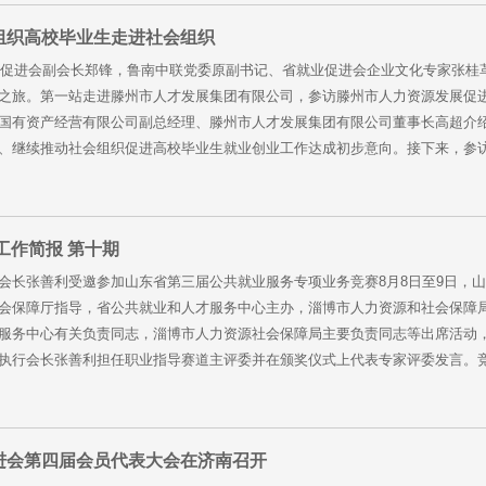
组织高校毕业生走进社会组织
就业促进会副会长郑锋，鲁南中联党委原副书记、省就业促进会企业文化专家张桂
之旅。第一站走进滕州市人才发展集团有限公司，参访滕州市人力资源发展促
国有资产经营有限公司副总经理、滕州市人才发展集团有限公司董事长高超介
、继续推动社会组织促进高校毕业生就业创业工作达成初步意向。接下来，参访团
工作简报 第十期
会长张善利受邀参加山东省第三届公共就业服务专项业务竞赛8月8日至9日，
会保障厅指导，省公共就业和人才服务中心主办，淄博市人力资源和社会保障
服务中心有关负责同志，淄博市人力资源社会保障局主要负责同志等出席活动，
执行会长张善利担任职业指导赛道主评委并在颁奖仪式上代表专家评委发言。竞赛以
进会第四届会员代表大会在济南召开