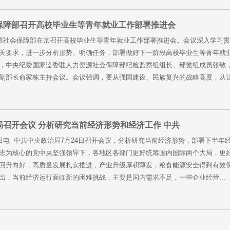
保障部召开高校毕业生等青年就业工作部署推进会
资源社会保障部在京召开高校毕业生等青年就业工作部署推进会。会议深入学习
关要求，进一步分析形势、明确任务，部署做好下一阶段高校毕业生等青年就
，中央纪委国家监委驻人力资源社会保障部纪检监察组组长、部党组成员张敏
副部长俞家栋主持会议。会议强调，要从强国建设、民族复兴的战略高度，从让人
局召开会议 分析研究当前经济形势和经济工作 中共
4日电 中共中央政治局7月24日召开会议，分析研究当前经济形势，部署下半
志为核心的党中央坚强领导下，各地区各部门更好统筹国内国际两个大局，更
回升向好，高质量发展扎实推进，产业升级厚积薄发，粮食能源安全得到有效
出，当前经济运行面临新的困难挑战，主要是国内需求不足，一些企业经营...