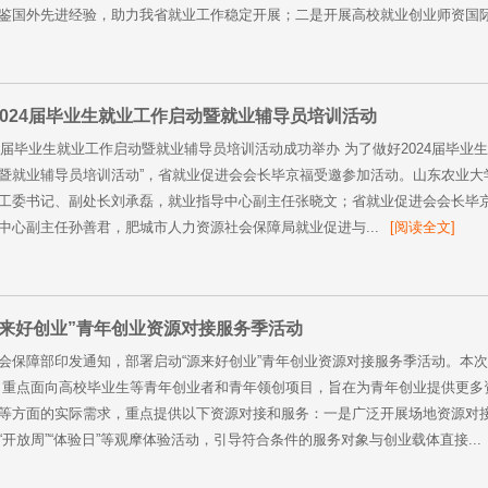
鉴国外先进经验，助力我省就业工作稳定开展；二是开展高校就业创业师资国际考
024届毕业生就业工作启动暨就业辅导员培训活动
4届毕业生就业工作启动暨就业辅导员培训活动成功举办 为了做好2024届毕业生就
暨就业辅导员培训活动”，省就业促进会会长毕京福受邀参加活动。山东农业大
工委书记、副处长刘承磊，就业指导中心副主任张晓文；省就业促进会会长毕
中心副主任孙善君，肥城市人力资源社会保障局就业促进与...
[阅读全文]
源来好创业”青年创业资源对接服务季活动
会保障部印发通知，部署启动“源来好创业”青年创业资源对接服务季活动。本次
，重点面向高校毕业生等青年创业者和青年领创项目，旨在为青年创业提供更多
等方面的实际需求，重点提供以下资源对接和服务：一是广泛开展场地资源对
开放周”“体验日”等观摩体验活动，引导符合条件的服务对象与创业载体直接...