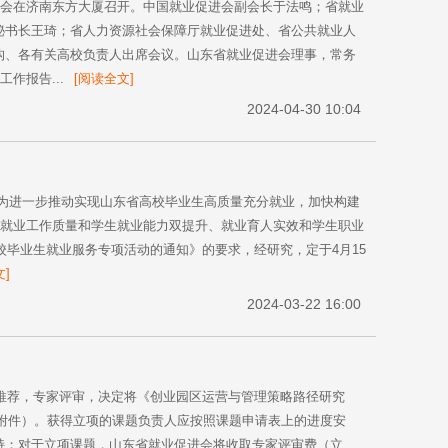
大会在济南东方大厦召开。中国就业促进会副会长于法鸣；省就业
秘书长王琦；省人力资源社会保障厅就业促进处、省公共就业人
构、各有关高校负责人出席会议。山东省就业促进会理事，常务
作报告...
[阅读全文]
2024-04-30 10:04
为进一步推动实现山东省高校毕业生高质量充分就业，加快构建
现就业工作质量和学生就业能力双提升、就业育人实效和学生职业
校毕业生就业服务专项活动的通知》的要求，经研究，定于4月15
]
2024-03-22 16:00
位推荐，专家评审，决定将《创业园区运营与管理策略路径研究
见附件）。获得立项的课题负责人应按照课题申请表上的进度安
持；对于立项课题，山东省就业促进会将收取专家评审费（立