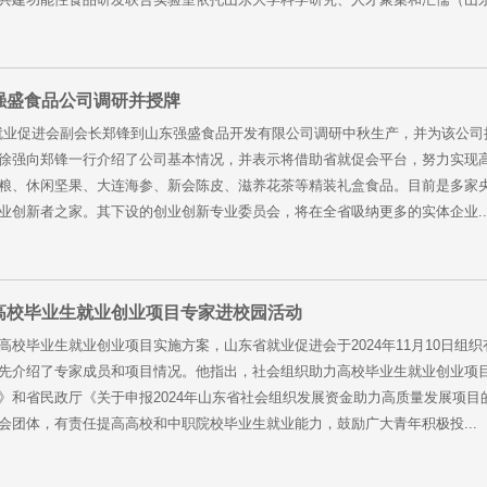
强盛食品公司调研并授牌
就业促进会副会长郑锋到山东强盛食品开发有限公司调研中秋生产，并为该公
徐强向郑锋一行介绍了公司基本情况，并表示将借助省就促会平台，努力实现高
粮、休闲坚果、大连海参、新会陈皮、滋养花茶等精装礼盒食品。目前是多家
业创新者之家。其下设的创业创新专业委员会，将在全省吸纳更多的实体企业..
高校毕业生就业创业项目专家进校园活动
高校毕业生就业创业项目实施方案，山东省就业促进会于2024年11月10日组
先介绍了专家成员和项目情况。他指出，社会组织助力高校毕业生就业创业项目
》和省民政厅《关于申报2024年山东省社会组织发展资金助力高质量发展项
会团体，有责任提高高校和中职院校毕业生就业能力，鼓励广大青年积极投...